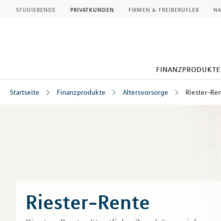
MLP
studierende
privatkunden
firmen & freiberufler
na
finanzprodukte
Startseite
Finanzprodukte
Altersvorsorge
Riester-Re
Inhalt
Riester-Rente