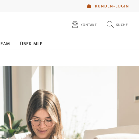
KUNDEN-LOGIN
kontakt
suche
diese website durchsuchen
team
über mlp
mlp berater finden