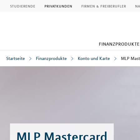
MLP
studierende
privatkunden
firmen & freiberufler
na
finanzprodukte
Startseite
Finanzprodukte
Konto und Karte
MLP Mast
Inhalt
MLP Mastercard