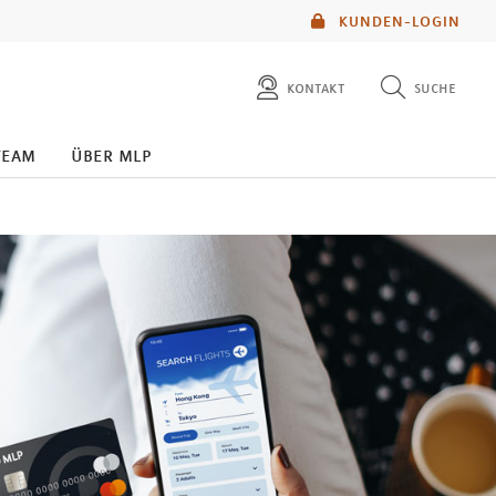
KUNDEN-LOGIN
kontakt
suche
diese website durchsuchen
team
über mlp
mlp berater finden