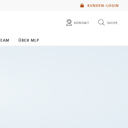
KUNDEN-LOGIN
kontakt
suche
diese website durchsuchen
team
über mlp
mlp berater finden