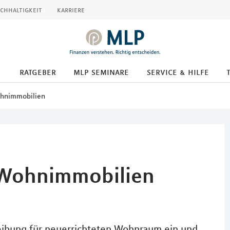
chhaltigkeit
karriere
ratgeber
mlp seminare
service & hilfe
ohnimmobilien
r Wohnimmobilien
eibung für neuerrichteten Wohnraum ein und