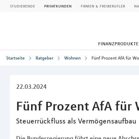
MLP
studierende
privatkunden
firmen & freiberufler
na
finanzprodukte
Startseite
Ratgeber
Wohnen
Fünf Prozent AfA für W
Inhalt
22.03.2024
Fünf Prozent AfA fü
Steuerrückfluss als Vermögensaufbau
Die Bundesregierung führt eine neue Abschr