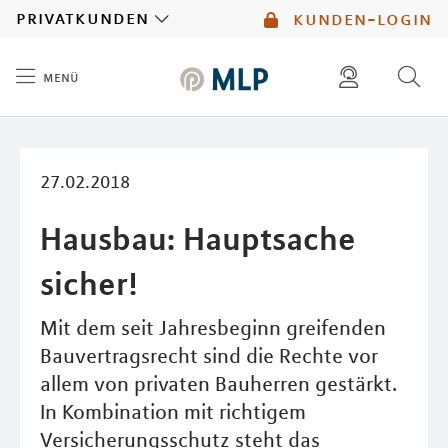
MLP
privatkunden
kunden-login
menü
Inhalt
diese website durchsuchen
mlp berater finden
27.02.2018
Hausbau: Hauptsache
sicher!
Mit dem seit Jahresbeginn greifenden
Bauvertragsrecht sind die Rechte vor
allem von privaten Bauherren gestärkt.
In Kombination mit richtigem
Versicherungsschutz steht das