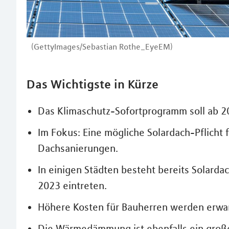
(GettyImages/Sebastian Rothe_EyeEM)
Das Wichtigste in Kürze
Das Klimaschutz-Sofortprogramm soll ab 2
Im Fokus: Eine mögliche Solardach-Pflich
Dachsanierungen.
In einigen Städten besteht bereits Solardach
2023 eintreten.
Höhere Kosten für Bauherren werden erwar
Die Wärmedämmung ist ebenfalls ein groß