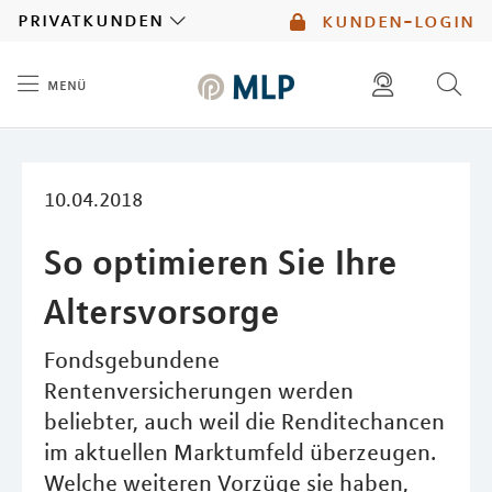
MLP
privatkunden
kunden-login
menü
Inhalt
diese website durchsuchen
mlp berater finden
10.04.2018
So optimieren Sie Ihre
Altersvorsorge
Fondsgebundene
Rentenversicherungen werden
beliebter, auch weil die Renditechancen
im aktuellen Marktumfeld überzeugen.
Welche weiteren Vorzüge sie haben,